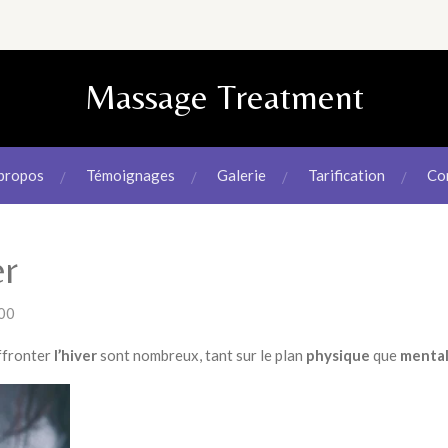
Massage Treatment
propos
Témoignages
Galerie
Tarification
Co
er
:00
ffronter
l’hiver
sont nombreux, tant sur le plan
physique
que
menta