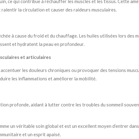
n, ce qui contribue à réchauffer les muscles et les tissus. Cette amé
t ralentir la circulation et causer des raideurs musculaires.
échée à cause du froid et du chauffage. Les huiles utilisées lors des
ssent et hydratent la peau en profondeur.
culaires et articulaires
 accentuer les douleurs chroniques ou provoquer des tensions muscu
duire les inflammations et améliorer la mobilité.
ion profonde, aidant à lutter contre les troubles du sommeil souvent
omme un véritable soin global et est un excellent moyen d’entrer dans
mmunitaire et un esprit apaisé.